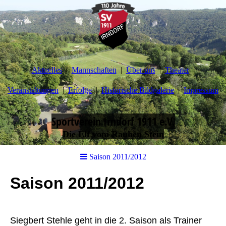
Aktuelles
Mannschaften
Über uns
Theater
Veranstaltungen
Erfolge
Historische Bildgalerie
Impressum
Sportverein Irndorf 1911 e.V.
Die Elf vom Rauhen Stein
Saison 2011/2012
Saison 2011/2012
Siegbert Stehle geht in die 2. Saison als Trainer